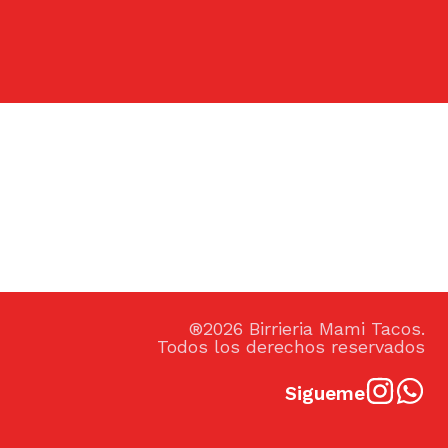
®2026 Birrieria Mami Tacos.
Todos los derechos reservados
Sigueme