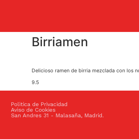
Birriamen
Delicioso ramen de birria mezclada con los no
9.5
Politica de Privacidad
Aviso de Cookies
San Andres 31 - Malasaña, Madrid.